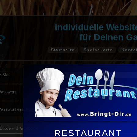
individuelle Websi
für Deinen G
Startseite
Speisekarte
Konta
E-Mail:
Passwort:
Passwort vergessen?
ir.de -
facebook
RESTAURANT