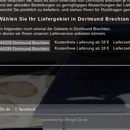
Bitte beachten Sie, dass es auch innerhalb von Dortmund Brechten je n
und der aktuellen Bestellungen zu geringfügigen Abweichungen der Lief
bemüht Sie pünktlich zu beliefern, und stehen Ihnen für Rückfragen ger
Wählen Sie Ihr Liefergebiet in Dortmund Brechten
Im folgenden noch einmal die Gebiete in Dortmund Brechten,
in denen wir Ihnen unseren Lieferservice anbieten können.
Kostenfreie Lieferung ab 18 €
Lieferzei
44329 Dortmund Brechten
Kostenfreie Lieferung ab 18 €
Lieferzei
44339 Dortmund Brechten
ir.de -
facebook
... powered by Bringt-Dir.de ...