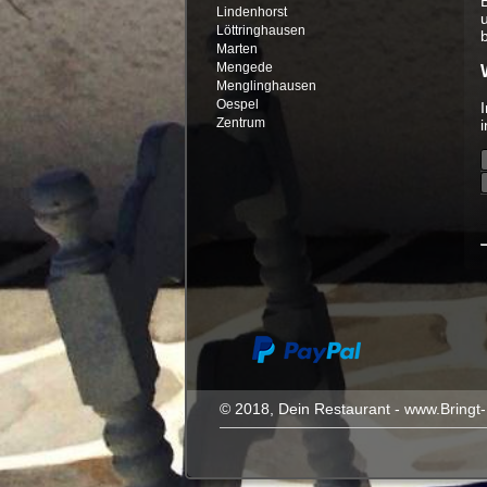
Lindenhorst
Löttringhausen
Marten
Mengede
Menglinghausen
Oespel
Zentrum
© 2018, Dein Restaurant - www.Bringt-D