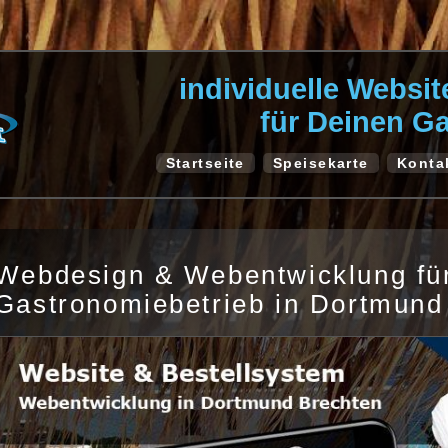
individuelle Websi
für Deinen G
Startseite
Speisekarte
Konta
Webdesign & Webentwicklung fü
Gastronomiebetrieb in Dortmund