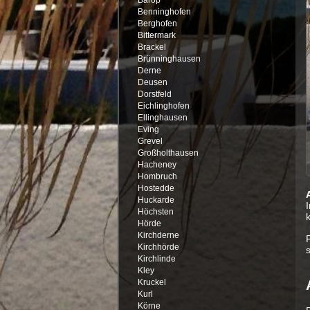
Benninghofen
Berghofen
Bittermark
Brackel
Brünninghausen
Derne
Deusen
Dorstfeld
Eichlinghofen
Ellinghausen
Eving
Grevel
Großholthausen
Hacheney
Hombruch
Hostedde
Huckarde
Höchsten
k
Hörde
Kirchderne
F
Kirchhörde
Kirchlinde
Kley
Kruckel
Kurl
Körne