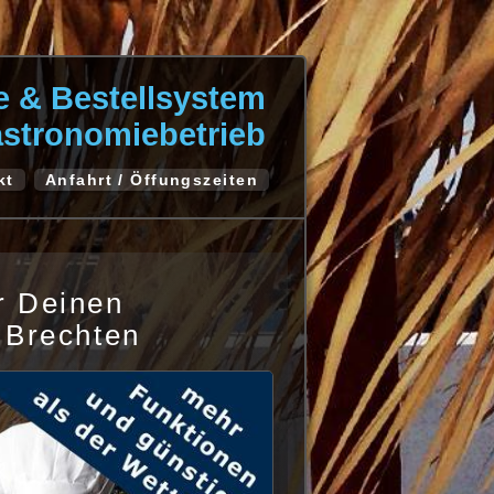
te & Bestellsystem
astronomiebetrieb
kt
Anfahrt / Öffungszeiten
r Deinen
 Brechten