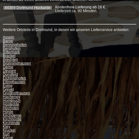
Kostenfreie Lieferung ab 16 €
44369 Dortmund Huckarde
Lieferzeit ca. 90 Minuten.
Weitere Ortsteile in Dortmund, in denen wir unseren Liefercervice anbieten:
Asseln
Barop
Benninghofen
Berghofen
Bittermark
Brackel
Brechten
Brünninghausen
Derne
Deusen
Dorstfeld
Eichlinghofen
Ellinghausen
Eving
Grevel
Großholthausen
Hacheney
Hombruch
Hostedde
Höchsten
Hörde
Kirchderne
Kirchhörde
Kirchlinde
Kley
Kruckel
Kurl
Körne