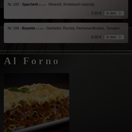
Nr. 105 -
Spachetti
Olivenöl, Knoblauch (würzig)
A,C,2,3
5.50 €
in den
Nr. 106 -
Bauette
Garnelen, Rucola, Parmesanflocken, Tomaten
A,C,B,N
8.00 €
in den
Al Forno