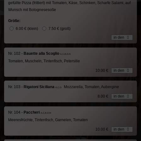
gefüllte Pizza (frittiert) mit Tomaten, Käse, Schinken, Scharfe Salami, auf
Wunsch mit Bolognesesoße
Größe:
6.00 € (klein)
7.50 € (groß)
in den
Nr. 102 -
Bauette alla Scoglio
A,C,B,D,N
Tomaten, Muscheln, Tintenfisch, Petersilie
10.00 €
in den
Nr. 103 -
Rigatoni Siciliana
Mozzarella, Tomaten, Aubergine
A,C,G
8.00 €
in den
Nr. 104 -
Paccheri
A,C,B,D,N
Meeresfrüchte, Tintenfisch, Garnelen, Tomaten
10.00 €
in den