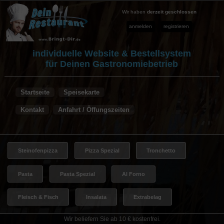
Wir haben
derzeit geschlossen
anmelden
registrieren
individuelle Website & Bestellsystem
für Deinen Gastronomiebetrieb
Startseite
Speisekarte
Kontakt
Anfahrt / Öffungszeiten
Steinofenpizza
Pizza Spezial
Tronchetto
Pasta
Pasta Spezial
Al Forno
Fleisch & Fisch
Insalata
Extrabelag
Wir beliefern Sie ab 10 € kostenfrei.