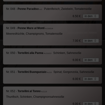
Nr. 048 -
Penne Paradiso
Putenfleisch, Zwiebeln, Tomatensoße
A,C
6.50 €
in den
Nr. 049 -
Penne Mare al Monti
A,C,B,D,N
Meeresfrüchte, Champignons, Tomatensoße
7.00 €
in den
Nr. 050 -
Tortellini alla Panna
Schinken, Sahnesoße
A,C,G,2,3
6.00 €
in den
Nr. 051 -
Tortellini Buongustaio
Spinat, Gorgonzola, Sahnesoße
A,C,G
6.00 €
in den
Nr. 052 -
Tortellini al Tonno
A,C,2,3
Thunfisch, Schinken, Champignonsahnesoße
6.00 €
in den