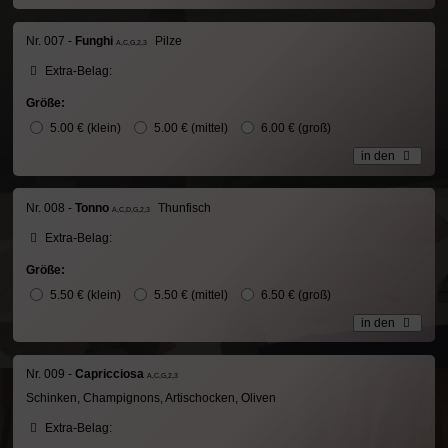
Nr. 007 -
Funghi
Pilze
A,C,G,2,3
Extra-Belag:
Größe:
5.00 € (klein)
5.00 € (mittel)
6.00 € (groß)
in den
Nr. 008 -
Tonno
Thunfisch
A,C,D,G,2,3
Extra-Belag:
Größe:
5.50 € (klein)
5.50 € (mittel)
6.50 € (groß)
in den
Nr. 009 -
Capricciosa
A,C,G,2,3
Schinken, Champignons, Artischocken, Oliven
Extra-Belag: