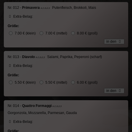
Nr. 012 -
Primavera
Putenfleisch, Brokkoli, Mais
A,C,G,2,3
Extra-Belag:
Größe:
7.00 € (klein)
7.00 € (mittel)
8.00 € (groß)
in den
Nr. 013 -
Diavolo
Salami, Paprika, Peperoni (scharf)
A,C,G,2,3
Extra-Belag:
Größe:
5.50 € (klein)
5.50 € (mittel)
6.00 € (groß)
in den
Nr. 014 -
Quattro Formaggi
A,C,G,2,3
Gorgonzola, Mozzarella, Parmesan, Gauda
Extra-Belag:
Größe: