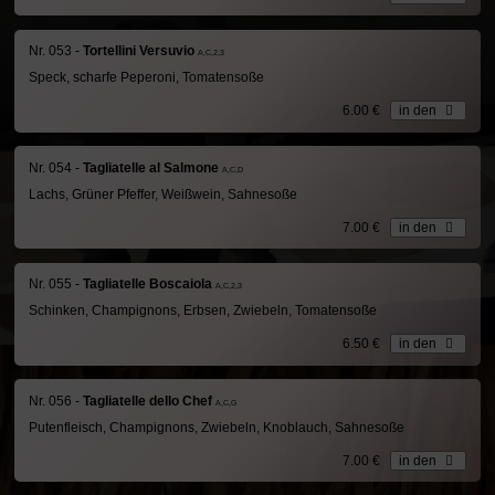
Nr. 053 -
Tortellini Versuvio
A,C,2,3
Speck, scharfe Peperoni, Tomatensoße
6.00 €
in den
Nr. 054 -
Tagliatelle al Salmone
A,C,D
Lachs, Grüner Pfeffer, Weißwein, Sahnesoße
7.00 €
in den
Nr. 055 -
Tagliatelle Boscaiola
A,C,2,3
Schinken, Champignons, Erbsen, Zwiebeln, Tomatensoße
6.50 €
in den
Nr. 056 -
Tagliatelle dello Chef
A,C,G
Putenfleisch, Champignons, Zwiebeln, Knoblauch, Sahnesoße
7.00 €
in den