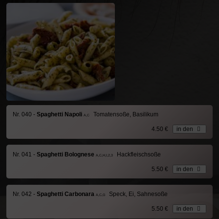
Nr. 040 -
Spaghetti Napoli
Tomatensoße, Basilikum
A,C
4.50 €
in den
Nr. 041 -
Spaghetti Bolognese
Hackfleischsoße
A,C,H,I,2,3
5.50 €
in den
Nr. 042 -
Spaghetti Carbonara
Speck, Ei, Sahnesoße
A,C,G
5.50 €
in den