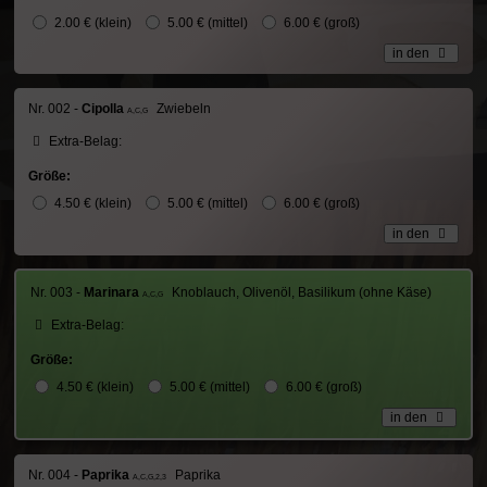
2.00 € (klein)
5.00 € (mittel)
6.00 € (groß)
in den
Nr. 002 -
Cipolla
Zwiebeln
A,C,G
Extra-Belag:
Größe:
4.50 € (klein)
5.00 € (mittel)
6.00 € (groß)
in den
Nr. 003 -
Marinara
Knoblauch, Olivenöl, Basilikum (ohne Käse)
A,C,G
Extra-Belag:
Größe:
4.50 € (klein)
5.00 € (mittel)
6.00 € (groß)
in den
Nr. 004 -
Paprika
Paprika
A,C,G,2,3