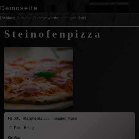
Demoseite
! Achtung, bestellte Gerichte werden nicht geliefert !
Steinofenpizza
Nr. 001 -
Margherita
Tomaten, Käse
A,C,G
Extra-Belag:
Größe: