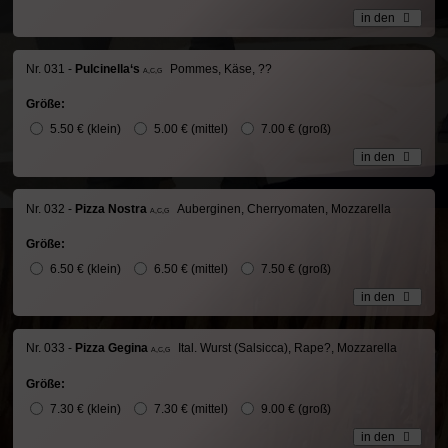
in den
Nr. 031 -
Pulcinella‘s
Pommes, Käse, ??
A,C,G
Größe:
5.50 € (klein)
5.00 € (mittel)
7.00 € (groß)
in den
Nr. 032 -
Pizza Nostra
Auberginen, Cherryomaten, Mozzarella
A,C,G
Größe:
6.50 € (klein)
6.50 € (mittel)
7.50 € (groß)
in den
Nr. 033 -
Pizza Gegina
Ital. Wurst (Salsicca), Rape?, Mozzarella
A,C,G
Größe:
7.30 € (klein)
7.30 € (mittel)
9.00 € (groß)
in den