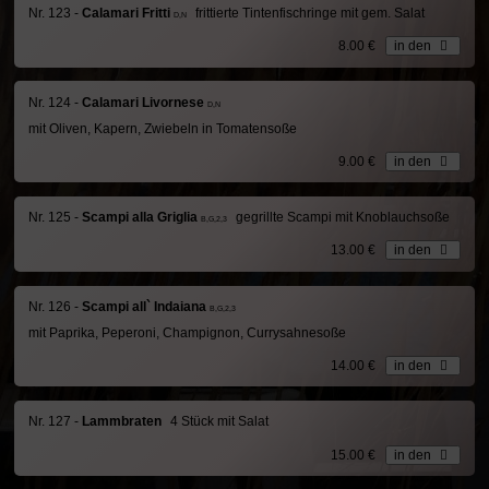
Nr. 123 -
Calamari Fritti
frittierte Tintenfischringe mit gem. Salat
D,N
8.00 €
in den
Nr. 124 -
Calamari Livornese
D,N
mit Oliven, Kapern, Zwiebeln in Tomatensoße
9.00 €
in den
Nr. 125 -
Scampi alla Griglia
gegrillte Scampi mit Knoblauchsoße
B,G,2,3
13.00 €
in den
Nr. 126 -
Scampi all` Indaiana
B,G,2,3
mit Paprika, Peperoni, Champignon, Currysahnesoße
14.00 €
in den
Nr. 127 -
Lammbraten
4 Stück mit Salat
15.00 €
in den