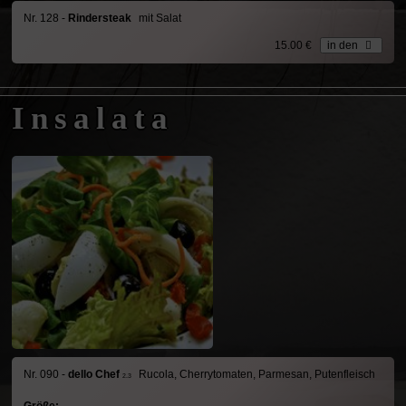
Nr. 128 -
Rindersteak
mit Salat
15.00 €
in den
Insalata
Nr. 090 -
dello Chef
Rucola, Cherrytomaten, Parmesan, Putenfleisch
2.3