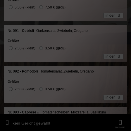
Größe:
5.50 € (klein)
7.50 € (groß)
in den
Nr. 091 -
Cetrioli
Gurkensalat, Zwiebeln, Oregano
Größe:
2.50 € (klein)
3.50 € (groß)
in den
Nr. 092 -
Pomodori
Tomatensalat, Zwiebeln, Oregano
Größe:
2.50 € (klein)
3.50 € (groß)
in den
Nr. 093 -
Caprese
Tomatenscheiben, Mozzarella, Basilikum
G
kein Gericht gewählt
Größe:
nach oben
4.50 € (klein)
5.50 € (groß)