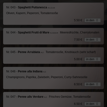
Nr. 043 -
Spaghetti Puttanesca
A,C,2,3,5
Oliven, Kapern, Peperoni, Tomatensoße
5.50 €
in den
Nr. 044 -
Spaghetti Frutti di Mare
Meeresfrüchte, Cherrytomaten
A,C,B,D,N
7.50 €
in den
Nr. 045 -
Penne Arrabiata
Tomatensoße, Knoblauch (sehr scharf)
A,C
5.00 €
in den
Nr. 046 -
Penne alla Indiana
A,C
Champignons, Paprika, Zwiebeln, Peperoni, Curry-Sahnesoße
6.50 €
in den
Nr. 047 -
Penne alls Verdure
Frisches Gemüse, Tomatensoße
A,C
6.50 €
in den