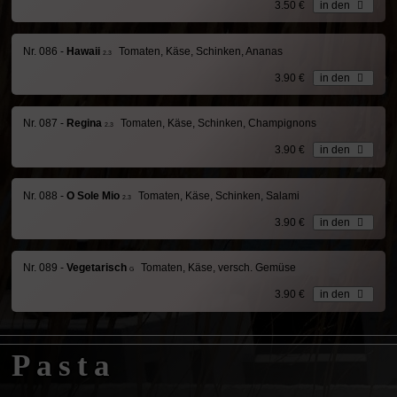
3.50 €
in den
Nr. 086 -
Hawaii
Tomaten, Käse, Schinken, Ananas
2.3
3.90 €
in den
Nr. 087 -
Regina
Tomaten, Käse, Schinken, Champignons
2.3
3.90 €
in den
Nr. 088 -
O Sole Mio
Tomaten, Käse, Schinken, Salami
2.3
3.90 €
in den
Nr. 089 -
Vegetarisch
Tomaten, Käse, versch. Gemüse
G
3.90 €
in den
Pasta