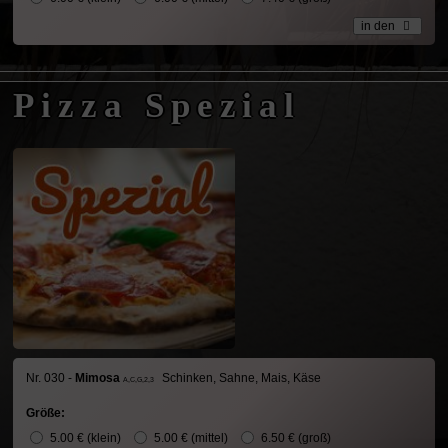
in den
Pizza Spezial
Nr. 030 -
Mimosa
Schinken, Sahne, Mais, Käse
A,C,G,2,3
Größe:
5.00 € (klein)
5.00 € (mittel)
6.50 € (groß)