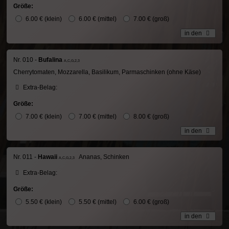
Größe:
6.00 € (klein)
6.00 € (mittel)
7.00 € (groß)
in den
Nr. 010 -
Bufalina
A,C,G,2,3
Cherrytomaten, Mozzarella, Basilikum, Parmaschinken (ohne Käse)
Extra-Belag:
Größe:
7.00 € (klein)
7.00 € (mittel)
8.00 € (groß)
in den
Nr. 011 -
Hawaii
Ananas, Schinken
A,C,G,2,3
Extra-Belag:
Größe:
5.50 € (klein)
5.50 € (mittel)
6.00 € (groß)
in den