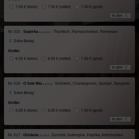
7.00 € (klein)
7.50 € (mittel)
7.00 € (groß)
in den
Nr. 015 -
Saporita
Thunfisch, Parmaschinken, Parmesan
A,C,D,G,2,3
Extra-Belag:
Größe:
6.50 € (klein)
6.50 € (mittel)
7.00 € (groß)
in den
Nr. 016 -
O Sole Mio
Schinken, Champignons, Spargel, Spiegelei
A,C,G,2,3
Extra-Belag:
Größe:
6.00 € (klein)
6.00 € (mittel)
7.00 € (groß)
in den
Nr. 017 -
Ortolana
Zucchini, Aubergine, Paprika, Artischocken
A,C,G,2,3