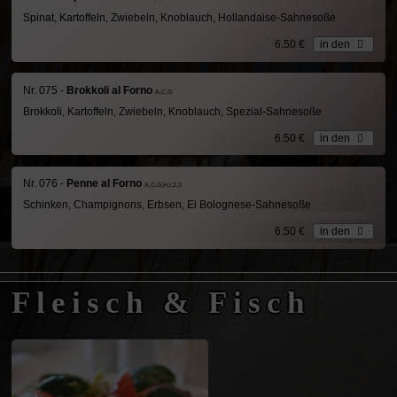
Spinat, Kartoffeln, Zwiebeln, Knoblauch, Hollandaise-Sahnesoße
6.50 €
in den
Nr. 075 -
Brokkoli al Forno
A,C,G
Brokkoli, Kartoffeln, Zwiebeln, Knoblauch, Spezial-Sahnesoße
6.50 €
in den
Nr. 076 -
Penne al Forno
A,C,G,H,I,2,3
Schinken, Champignons, Erbsen, Ei Bolognese-Sahnesoße
6.50 €
in den
Fleisch & Fisch