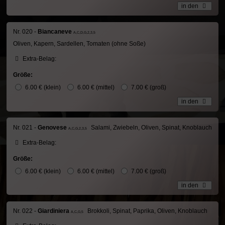
in den
Nr. 020 -
Biancaneve
A,C,D,G,2,3,5
Oliven, Kapern, Sardellen, Tomaten (ohne Soße)
Extra-Belag:
Größe:
6.00 € (klein)
6.00 € (mittel)
7.00 € (groß)
in den
Nr. 021 -
Genovese
Salami, Zwiebeln, Oliven, Spinat, Knoblauch
A,C,G,2,3,5
Extra-Belag:
Größe:
6.00 € (klein)
6.00 € (mittel)
7.00 € (groß)
in den
Nr. 022 -
Giardiniera
Brokkoli, Spinat, Paprika, Oliven, Knoblauch
A,C,G,5