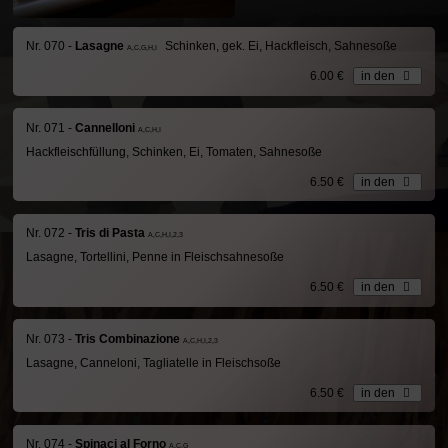
Nr. 070 -
Lasagne
Schinken, gek. Ei, Hackfleisch, Sahnesoße
A,C,G,H,I
6.00 €
in den
Nr. 071 -
Cannelloni
A,C,H,I
Hackfleischfüllung, Schinken, Ei, Tomaten, Sahnesoße
6.50 €
in den
Nr. 072 -
Tris di Pasta
A,C,H,I,2,3
Lasagne, Tortellini, Penne in Fleischsahnesoße
6.50 €
in den
Nr. 073 -
Tris Combinazione
A,C,H,I,2,3
Lasagne, Canneloni, Tagliatelle in Fleischsoße
6.50 €
in den
Nr. 074 -
Spinaci al Forno
A,C,G