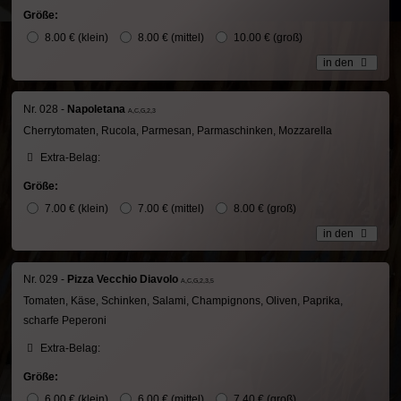
Größe:
8.00 € (klein)
8.00 € (mittel)
10.00 € (groß)
in den
Nr. 028 -
Napoletana
A,C,G,2,3
Cherrytomaten, Rucola, Parmesan, Parmaschinken, Mozzarella
Extra-Belag:
Größe:
7.00 € (klein)
7.00 € (mittel)
8.00 € (groß)
in den
Nr. 029 -
Pizza Vecchio Diavolo
A,C,G,2,3,5
Tomaten, Käse, Schinken, Salami, Champignons, Oliven, Paprika,
scharfe Peperoni
Extra-Belag:
Größe:
6.00 € (klein)
6.00 € (mittel)
7.40 € (groß)