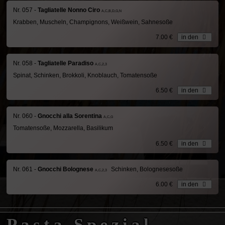
Nr. 057 -
Tagliatelle Nonno Ciro
A,C,B,D,G,N
Krabben, Muscheln, Champignons, Weißwein, Sahnesoße
7.00 €
in den
Nr. 058 -
Tagliatelle Paradiso
A,C,2,3
Spinat, Schinken, Brokkoli, Knoblauch, Tomatensoße
6.50 €
in den
Nr. 060 -
Gnocchi alla Sorentina
A,C,G
Tomatensoße, Mozzarella, Basilikum
6.50 €
in den
Nr. 061 -
Gnocchi Bolognese
Schinken, Bolognesesoße
A,C,2,3
6.00 €
in den
Pasta Spezial