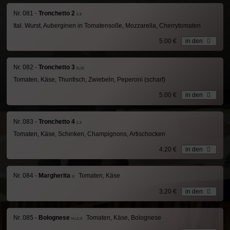
Nr. 081 -
Tronchetto 2
2.3
Ital. Wurst, Auberginen in Tomatensoße, Mozzarella, Cherrytomaten
5.00 €
in den
Nr. 082 -
Tronchetto 3
D,10
Tomaten, Käse, Thunfisch, Zwiebeln, Peperoni (scharf)
5.00 €
in den
Nr. 083 -
Tronchetto 4
2.3
Tomaten, Käse, Schinken, Champignons, Artischocken
4.20 €
in den
Nr. 084 -
Margherita
Tomaten, Käse
G
3.20 €
in den
Nr. 085 -
Bolognese
Tomaten, Käse, Bolognese
H,I,2,3