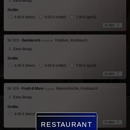
Extra-Belag:
Größe:
6.00 € (klein)
6.00 € (mittel)
7.00 € (groß)
in den
Nr. 023 -
Gamberetti
Krabben, Knoblauch
A,C,B,D,G,N
Extra-Belag:
Größe:
6.00 € (klein)
6.00 € (mittel)
7.00 € (groß)
in den
Nr. 024 -
Frutti di Mare
Meeresfrüchte, Knoblauch
A,C,B,G,N
Extra-Belag:
Größe:
8.00 € (klein)
6.00 € (mittel)
10.00 € (groß)
in den
RESTAURANT