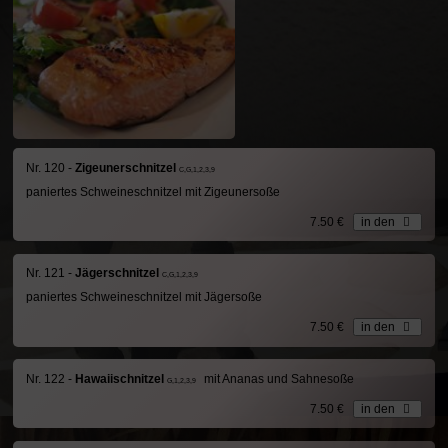
Nr. 120 -
Zigeunerschnitzel
C,G,1,2,3,9
paniertes Schweineschnitzel mit Zigeunersoße
7.50 €
in den
Nr. 121 -
Jägerschnitzel
C,G,1,2,3,9
paniertes Schweineschnitzel mit Jägersoße
7.50 €
in den
Nr. 122 -
Hawaiischnitzel
mit Ananas und Sahnesoße
G,1,2,3,9
7.50 €
in den