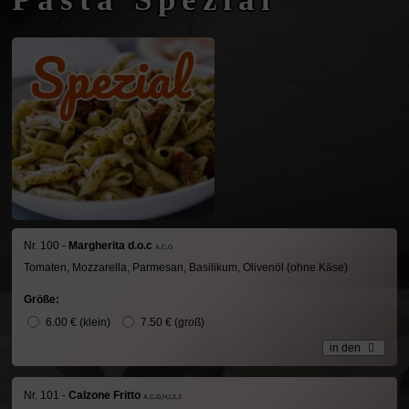
Nr. 100 -
Margherita d.o.c
A,C,G
Tomaten, Mozzarella, Parmesan, Basilikum, Olivenöl (ohne Käse)
Größe:
6.00 € (klein)
7.50 € (groß)
in den
Nr. 101 -
Calzone Fritto
A,C,G,H,I,2,3